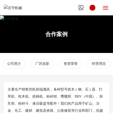
网
站
合作案例
首
页
关
于
沃
公司简介
厂区掠影
资质荣誉
经营理念
宇
产
品
主要生产销售挖机前端属具，各种型号抓木 ( 钢、石 ) 器、打
中
草机、枕木机、抓棉机、粉碎钳、鹰嘴剪、BBV（中国）、拆
心
车剪、粉碎斗、液压吸盘等配件！我们的产品用于矿山、冶
金、化工、建材、建筑及铁路、公路修筑等行业和部门，优越
新