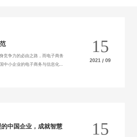
15
规范
身竞争力的必由之路，而电子商务
2021
/
09
国中小企业的电子商务与信息化进
就智慧企业家！
15
型的中国企业，成就智慧