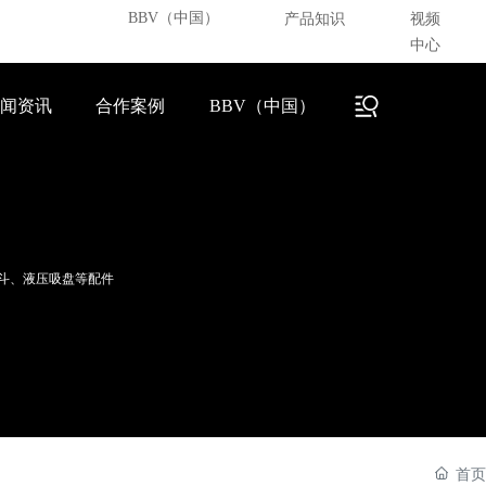
产品知识
视频
BBV（中国）
中心
闻资讯
合作案例
BBV（中国）
碎斗、液压吸盘等配件
首页