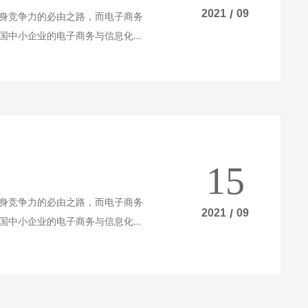
2021
/
09
身竞争力的必由之路，而电子商务
国中小企业的电子商务与信息化进
就智慧企业家！
15
身竞争力的必由之路，而电子商务
2021
/
09
国中小企业的电子商务与信息化进
就智慧企业家！