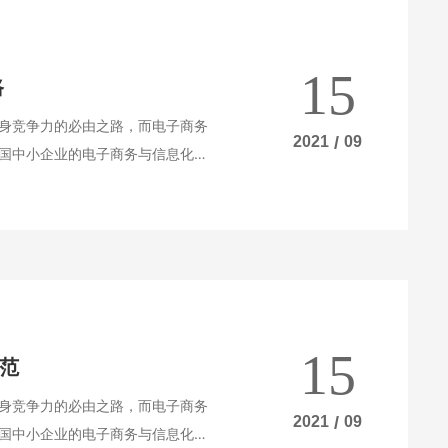
15
路
身竞争力的必由之路，而电子商务
2021
/
09
国中小企业的电子商务与信息化进
就智慧企业家！
15
规范
身竞争力的必由之路，而电子商务
2021
/
09
国中小企业的电子商务与信息化进