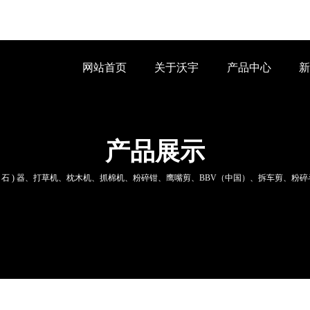
网站首页
关于沃宇
产品中心
新
产品展示
钢、石 ) 器、打草机、枕木机、抓棉机、粉碎钳、鹰嘴剪、BBV（中国）、拆车剪、粉