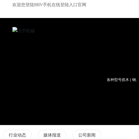
欢迎您登陆BBV手机在线登陆入口官网
各种型号抓木 ( 
行业动态
媒体报道
公司新闻