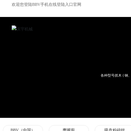
欢迎您登陆BBV手机在线登陆入口官网
各种型号抓木 ( 
BBV（中国）
鹰嘴剪
吸盘粉碎钳